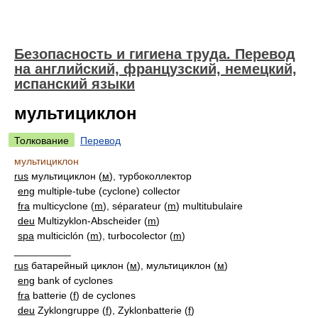
Безопасность и гигиена труда. Перевод
на английский, французский, немецкий,
испанский языки
мультициклон
Толкование
Перевод
мультициклон
rus
мультициклон (
м
), турбоколлектор
eng
multiple-tube (cyclone) collector
fra
multicyclone (
m
), séparateur (
m
) multitubulaire
deu
Multizyklon-Abscheider (
m
)
spa
multiciclón (
m
), turbocolector (
m
)
__________
rus
батарейный циклон (
м
), мультициклон (
м
)
eng
bank of cyclones
fra
batterie (
f
) de cyclones
deu
Zyklongruppe (
f
), Zyklonbatterie (
f
)